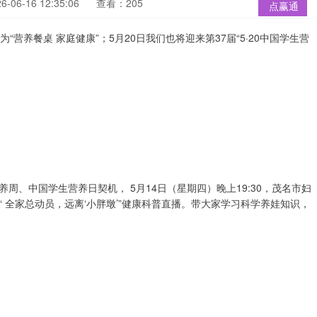
06-16 12:35:06
查看：205
点赢通
为“营养餐桌 家庭健康”；5月20日我们也将迎来第37届“5·20中国学生营
、中国学生营养日契机， 5月14日（星期四）晚上19:30，茂名市妇
 全家总动员，远离‘小胖墩’”健康科普直播。带大家学习科学养娃知识，