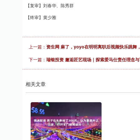
【复审】刘春华、陈秀群
【终审】黄少雅
上一篇：
资生网 麻了，yoyo在明明离职后视频快乐跳
下一篇：
瑞银投资 邂逅匠艺现场｜探索爱马仕责任理念与
相关文章