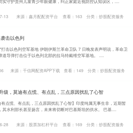
实守护贵州儿童青少年眼健康，纠正家庭近视防控认知误区，....
-13
来源：鑫月配配资平台
查看：
163
分类：
炒股配资服务
弹袭击以色列
"打击以色列空军基地 伊朗伊斯兰革命卫队 7 日晚发表声明说，革命卫
道导弹打击位于以色列北部的拉马特戴维空军基地。 ....
06
来源：千信网配资APP下载
查看：
149
分类：
炒股配资服务
仗”升级，莫迪有点慌、有点乱，三点原因扰乱了心智
莫迪有点慌、有点乱，三点原因扰乱了心智】印度纯属无事生非，近期暂
其水利部长甚至扬言，未来将切断对巴基斯坦的供水。 巴基....
-28
来源：股票加杠杆平台
查看：
169
分类：
炒股配资服务