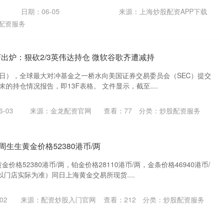
日期：06-05
来源：上海炒股配资APP下载
配资服务
3F出炉：狠砍2/3英伟达持仓 微软谷歌齐遭减持
4日），全球最大对冲基金之一桥水向美国证券交易委员会（SEC）提交
末的持仓情况报告，即13F表格。 文件显示，截至....
-03
来源：金龙配资官网
查看：
77
分类：
炒股配资服务
周生生黄金价格52380港币/两
金价格52380港币/两，铂金价格28110港币/两，金条价格46940港币/
门店实际为准）同日上海黄金交易所现货....
02
来源：配资炒股入门官网
查看：
212
分类：
炒股配资服务