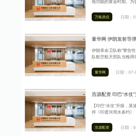
视功能的黄金时期。为切
日期：07
万银鼎信
量华网 伊朗发射导
伊朗革命卫队称"警告性
队航空航天部队当晚用弹
日期：07-
量华网
浩源配资 印巴“水
【印巴“水仗”升级，
停《印度河用水条约》，
日期：06
浩源配资