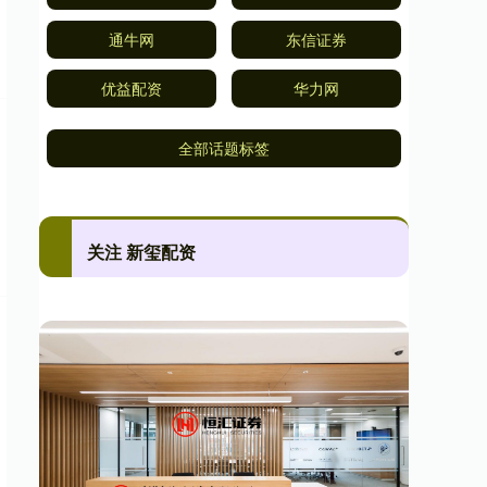
通牛网
东信证券
优益配资
华力网
全部话题标签
关注 新玺配资