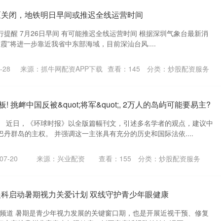
区关闭，地铁明日早间或推迟全线运营时间
出行提醒 7月26日早间 有可能推迟全线运营时间 根据深圳气象台最新消
霞”将进一步靠近我省中东部海域，目前深汕台风....
-28
来源：抓牛网配资APP下载
查看：
145
分类：
炒股配资服务
! 挑衅中国反被&quot;将军&quot;, 2万人的岛屿可能要易主?
。 近日，《环球时报》以全版篇幅刊文，引述多名学者的观点，建议中
丹群岛的主权。 并强调这一主张具有充分的历史和国际法依....
7-20
来源：兴业配资
查看：
155
分类：
炒股配资服务
眼科启动暑期视力关爱计划 双线守护青少年眼健康
州频道 暑期是青少年视力发展的关键窗口期，也是开展近视干预、修复