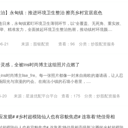
整治】永甸镇：推进环境卫生整治 擦亮乡村宜居底色
连日来，永甸镇紧盯环境卫生薄弱环节，以“全覆盖、无死角、重实效、
举、精准发力，全面掀起环境卫生整治热潮，推动镇村环境颜....
6-21
来源：股银配资
查看：
96
分类：
炒股配资服务
行灵感，全被ins时尚博主这组照片点燃了
ns时尚博主lise_fre。每一张照片都像一封来自南欧的邀请函，让人忍
阳光与浪漫的约会。在南法小镇的石墙小巷里，....
-20
来源：星速优配平台平台
查看：
175
分类：
炒股配资服务
应发腮# #乡村超模陆仙人也有容貌焦虑# 连靠着‘绝佳骨相
乡村超模陆仙人也有容貌焦虑# 连靠着‘绝佳骨相高级脸’出圈的乡村超模陆