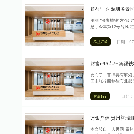
群益证券 深圳多景
刚刚 “深圳地铁”发布
息，今年第12号台风“红
日期：07
群益证券
财富e99 菲律宾踢铁板
要命了，菲律宾有麻烦
国主张收回菲律宾北部巴
日期：0
财富e99
万银鼎信 贵州普瑞
本文转自：人民网-贵