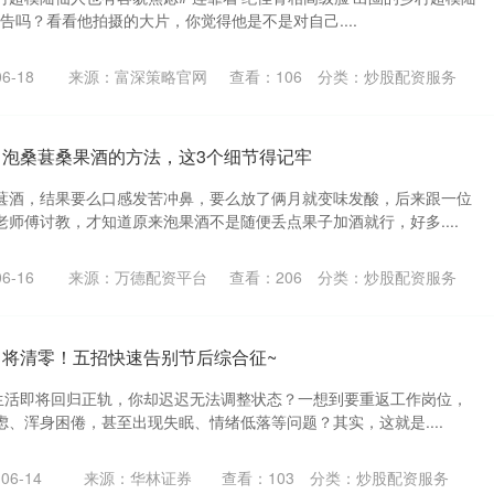
警告吗？看看他拍摄的大片，你觉得他是不是对自己....
6-18
来源：富深策略官网
查看：
106
分类：
炒股配资服务
：泡桑葚桑果酒的方法，这3个细节得记牢
葚酒，结果要么口感发苦冲鼻，要么放了俩月就变味发酸，后来跟一位
师傅讨教，才知道原来泡果酒不是随便丢点果子加酒就行，好多....
6-16
来源：万德配资平台
查看：
206
分类：
炒股配资服务
即将清零！五招快速告别节后综合征~
，生活即将回归正轨，你却迟迟无法调整状态？一想到要重返工作岗位，
、浑身困倦，甚至出现失眠、情绪低落等问题？其实，这就是....
6-14
来源：华林证券
查看：
103
分类：
炒股配资服务