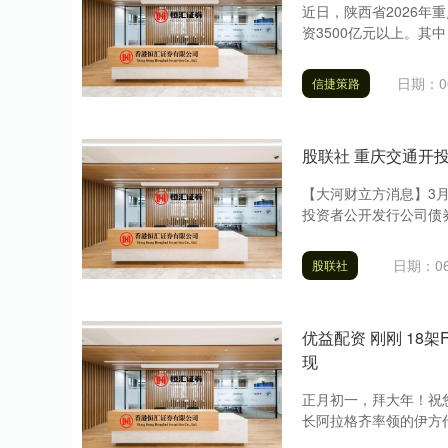
近日，陕西省2026年
资3500亿元以上。其中
日期：06
信捷策路
股联社 重庆交通开
【大河财立方消息】3月
投资者公开发行公司债券
日期：06
股联社
优益配资 刚刚 18
现
正月初一，拜大年！祝
长阿拉格齐率领的伊方代