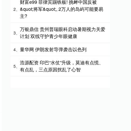
财富e99 菲律宾踢铁板! 挑衅中国反被
&quot;将军&quot;, 2万人的岛屿可能要易
2、
主?
万银鼎信 贵州普瑞眼科启动暑期视力关爱
3、
计划 双线守护青少年眼健康
量华网 伊朗发射导弹袭击以色列
4、
浩源配资 印巴“水仗”升级，莫迪有点慌、
5、
有点乱，三点原因扰乱了心智