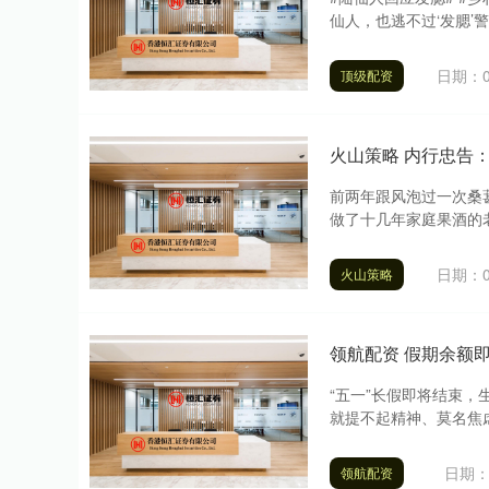
仙人，也逃不过‘发腮’
日期：0
顶级配资
火山策略 内行忠告
前两年跟风泡过一次桑
做了十几年家庭果酒的老
日期：0
火山策略
领航配资 假期余额
“五一”长假即将结束
就提不起精神、莫名焦虑
日期：0
领航配资