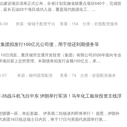
重点建设项目清单正式公布，全省计划实施省级重点项目640个，完成投
，延长石油22个项目成功入选，覆盖现代能源化工、....
-09
来源：银铺子配资平台
查看：
154
分类：
炒股配资服务
投集团拟发行100亿元公司债，用于偿还到期债务等
10日消息，重庆城市交通开发投资（集团）有限公司2026年面向专业
项目获上交所受理。本期债券拟发行金额100亿元，承....
-07
来源：柳州股票配资
查看：
74
分类：
炒股配资服务
架F-35战斗机飞往中东 伊朗举行军演！马年化工板块投资主线浮
您骐骥一跃，奔赴新篇。 伊美第二轮核谈判即将举行！ 据悉，伊朗外
表团16日抵达瑞士日内瓦，将于17日与美国代表团举行第....