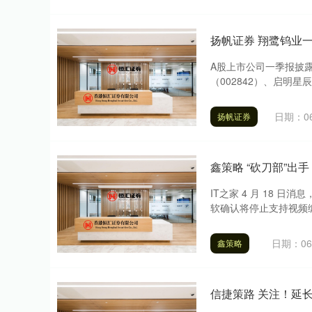
扬帆证券 翔鹭钨业一
A股上市公司一季报披露
（002842）、启明星辰
日期：06
扬帆证券
鑫策略 “砍刀部”出手
IT之家 4 月 18 日消
软确认将停止支持视频编辑工具
日期：06
鑫策略
信捷策路 关注！延长