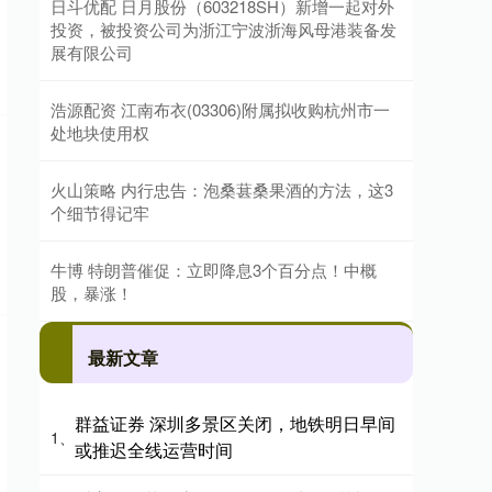
日斗优配 日月股份（603218SH）新增一起对外
投资，被投资公司为浙江宁波浙海风母港装备发
展有限公司
浩源配资 江南布衣(03306)附属拟收购杭州市一
处地块使用权
火山策略 内行忠告：泡桑葚桑果酒的方法，这3
个细节得记牢
牛博 特朗普催促：立即降息3个百分点！中概
股，暴涨！
最新文章
群益证券 深圳多景区关闭，地铁明日早间
1、
或推迟全线运营时间