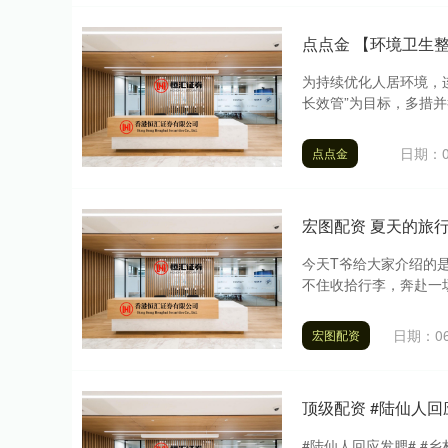
点点金 【环境卫生
为持续优化人居环境，
长效管”为目标，多措并
日期：0
点点金
宏图配资 夏天的旅
今天T爷给大家介绍的是i
不住收拾行李，奔赴一场
日期：06
宏图配资
顶级配资 #陆仙人回
#陆仙人回应发腮# #