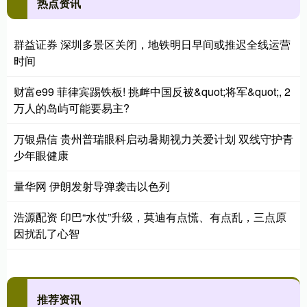
热点资讯
群益证券 深圳多景区关闭，地铁明日早间或推迟全线运营
时间
财富e99 菲律宾踢铁板! 挑衅中国反被&quot;将军&quot;, 2
万人的岛屿可能要易主?
万银鼎信 贵州普瑞眼科启动暑期视力关爱计划 双线守护青
少年眼健康
量华网 伊朗发射导弹袭击以色列
浩源配资 印巴“水仗”升级，莫迪有点慌、有点乱，三点原
因扰乱了心智
推荐资讯