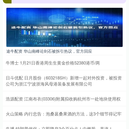
途牛配资 华山南峰论剑石被拆引热议，官方回应
牛博士 1月21日香港周生生黄金价格52380港币/两
日斗优配 日月股份（603218SH）新增一起对外投资，被投资
公司为浙江宁波浙海风母港装备发展有限公司
浩源配资 江南布衣(03306)附属拟收购杭州市一处地块使用权
火山策略 内行忠告：泡桑葚桑果酒的方法，这3个细节得记牢
牛博 特朗普催促：立即降息3个百分点！中概股，暴涨！