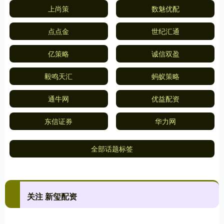
上尚策
数魅优配
点点金
世纪汇通
亿策略
诚信双盈
毅鸣天汇
蚂蚁策略
通牛网
优益配资
东信证券
华力网
全部话题标签
关注 新玺配资