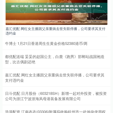
嘉汇优配 网红女主播因父亲重病去世失联停播，公司要求其支付
违约金
牛博士 1月21日香港周生生黄金价格52380港币/两
都优配送端 妥妥的赵国公主，白鹿《跑男》邯郸站战国袍造
型，比古偶剧还绝
嘉汇优配 网红女主播因父亲重病去世失联停播，公司要求其
支付违约金
日斗优配 日月股份（603218SH）新增一起对外投资，被投资
公司为浙江宁波浙海风母港装备发展有限公司
浩源配资 江南布衣(03306)附属拟收购杭州市一处地块使用权