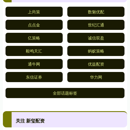
上尚策
数魅优配
点点金
世纪汇通
亿策略
诚信双盈
毅鸣天汇
蚂蚁策略
通牛网
优益配资
东信证券
华力网
全部话题标签
关注 新玺配资