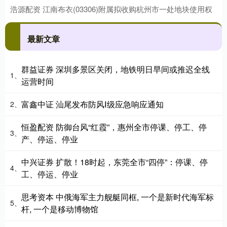
浩源配资 江南布衣(03306)附属拟收购杭州市一处地块使用权
最新文章
群益证券 深圳多景区关闭，地铁明日早间或推迟全线
1、
运营时间
富鑫中证 汕尾发布防风Ⅰ级应急响应通知
2、
恒盈配资 防御台风“红霞”，惠州全市停课、停工、停
3、
产、停运、停业
中兴证券 扩散！18时起，东莞全市“四停”：停课、停
4、
工、停运、停业
思考资本 中俄海军主力舰艇同框, 一个是新时代海军标
5、
杆, 一个是移动博物馆