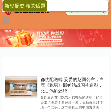
新玺配资 相关话题
都优配送端 妥妥的赵国公主，白
鹿《跑男》邯郸站战国袍造型，
比古偶剧还绝
白鹿最近在《跑男》邯郸站的造型，简直
美出了圈层！看完那一幕，我脑海里只浮
现一个念头：这才是真正的中国古典美！