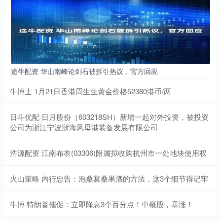
途牛配资 华山南峰论剑石被拆引热议，官方回应
牛博士 1月21日香港周生生黄金价格52380港币/两
日斗优配 日月股份（603218SH）新增一起对外投资，被投资
公司为浙江宁波浙海风母港装备发展有限公司
浩源配资 江南布衣(03306)附属拟收购杭州市一处地块使用权
火山策略 内行忠告：泡桑葚桑果酒的方法，这3个细节得记牢
牛博 特朗普催促：立即降息3个百分点！中概股，暴涨！