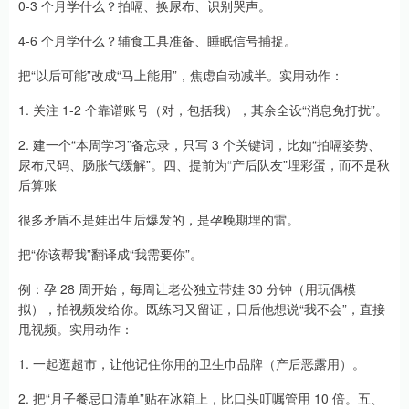
0-3 个月学什么？拍嗝、换尿布、识别哭声。
4-6 个月学什么？辅食工具准备、睡眠信号捕捉。
把“以后可能”改成“马上能用”，焦虑自动减半。实用动作：
1. 关注 1-2 个靠谱账号（对，包括我），其余全设“消息免打扰”。
2. 建一个“本周学习”备忘录，只写 3 个关键词，比如“拍嗝姿势、
尿布尺码、肠胀气缓解”。四、提前为“产后队友”埋彩蛋，而不是秋
后算账
很多矛盾不是娃出生后爆发的，是孕晚期埋的雷。
把“你该帮我”翻译成“我需要你”。
例：孕 28 周开始，每周让老公独立带娃 30 分钟（用玩偶模
拟），拍视频发给你。既练习又留证，日后他想说“我不会”，直接
甩视频。实用动作：
1. 一起逛超市，让他记住你用的卫生巾品牌（产后恶露用）。
2. 把“月子餐忌口清单”贴在冰箱上，比口头叮嘱管用 10 倍。五、