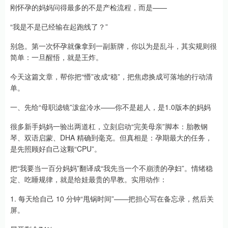
刚怀孕的妈妈问得最多的不是产检流程，而是——
“我是不是已经输在起跑线了？”
别急。第一次怀孕就像拿到一副新牌，你以为是乱斗，其实规则很
简单：一旦醒悟，就是王炸。
今天这篇文章，帮你把“懵”改成“稳”，把焦虑换成可落地的行动清
单。
一、先给“母职滤镜”泼盆冷水——你不是超人，是1.0版本的妈妈
很多新手妈妈一验出两道杠，立刻启动“完美母亲”脚本：胎教钢
琴、双语启蒙、DHA 精确到毫克。但真相是：孕期最大的任务，
是先照顾好自己这颗“CPU”。
把“我要当一百分妈妈”翻译成“我先当一个不崩溃的孕妇”。情绪稳
定、吃睡规律，就是给娃最贵的早教。实用动作：
1. 每天给自己 10 分钟“甩锅时间”——把担心写在备忘录，然后关
屏。