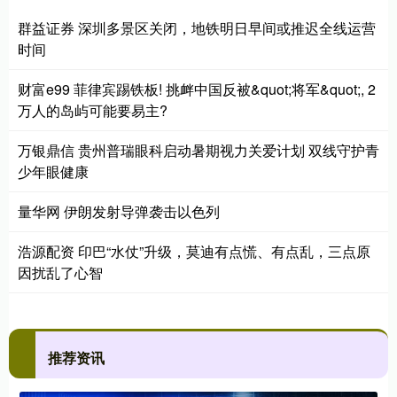
群益证券 深圳多景区关闭，地铁明日早间或推迟全线运营
时间
财富e99 菲律宾踢铁板! 挑衅中国反被&quot;将军&quot;, 2
万人的岛屿可能要易主?
万银鼎信 贵州普瑞眼科启动暑期视力关爱计划 双线守护青
少年眼健康
量华网 伊朗发射导弹袭击以色列
浩源配资 印巴“水仗”升级，莫迪有点慌、有点乱，三点原
因扰乱了心智
推荐资讯