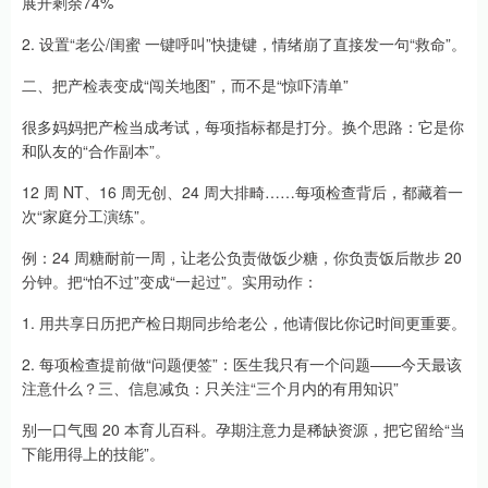
展开剩余74%
2. 设置“老公/闺蜜 一键呼叫”快捷键，情绪崩了直接发一句“救命”。
二、把产检表变成“闯关地图”，而不是“惊吓清单”
很多妈妈把产检当成考试，每项指标都是打分。换个思路：它是你
和队友的“合作副本”。
12 周 NT、16 周无创、24 周大排畸……每项检查背后，都藏着一
次“家庭分工演练”。
例：24 周糖耐前一周，让老公负责做饭少糖，你负责饭后散步 20
分钟。把“怕不过”变成“一起过”。实用动作：
1. 用共享日历把产检日期同步给老公，他请假比你记时间更重要。
2. 每项检查提前做“问题便签”：医生我只有一个问题——今天最该
注意什么？三、信息减负：只关注“三个月内的有用知识”
别一口气囤 20 本育儿百科。孕期注意力是稀缺资源，把它留给“当
下能用得上的技能”。