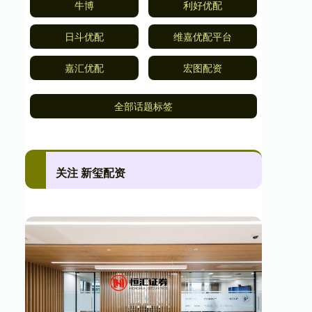
牛博
利好优配
日斗优配
维嘉优配平台
嘉汇优配
宏图配资
全部话题标签
关注 新玺配资