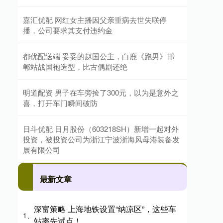
嘉汇优配 网红女主播因父亲重病去世失联停
播，公司要求其支付违约金
都优配送端 妥妥的赵国公主，白鹿《跑男》邯
郸站战国袍造型，比古偶剧还绝
明道配资 男子在车旁捡了300元，以为是意外之
喜，打开车门瞬间破防
日斗优配 日月股份（603218SH）新增一起对外
投资，被投资公司为浙江宁波浙海风母港装备发
展有限公司
最新文章
深富策略 上海地铁设置“纳凉区”，这些车
1、
站率先试点！