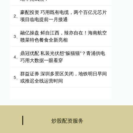
豪配投资 巧用既有电缆，两个百亿元芯片
2、
项目临电提前一月接通
融亿操盘 鲜自江西，辣亦自在！海南航空
3、
赣菜特色餐食全新亮相
鼎冠优配 私装光伏想“躲猫猫”？青浦供电
4、
巧用大数据一眼看穿
群益证券 深圳多景区关闭，地铁明日早间
5、
或推迟全线运营时间
炒股配资服务