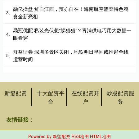
融亿操盘 鲜自江西，辣亦自在！海南航空赣菜特色餐
3、
食全新亮相
鼎冠优配 私装光伏想“躲猫猫”？青浦供电巧用大数据一
4、
眼看穿
群益证券 深圳多景区关闭，地铁明日早间或推迟全线
5、
运营时间
新玺配资
十大配资平
在线配资开
炒股配资服
台
户
务
友情链接：
Powered by
新玺配资
RSS地图
HTML地图