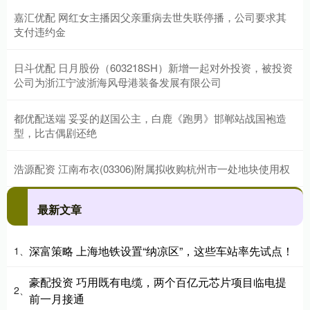
嘉汇优配 网红女主播因父亲重病去世失联停播，公司要求其
支付违约金
日斗优配 日月股份（603218SH）新增一起对外投资，被投资
公司为浙江宁波浙海风母港装备发展有限公司
都优配送端 妥妥的赵国公主，白鹿《跑男》邯郸站战国袍造
型，比古偶剧还绝
浩源配资 江南布衣(03306)附属拟收购杭州市一处地块使用权
最新文章
深富策略 上海地铁设置“纳凉区”，这些车站率先试点！
1、
豪配投资 巧用既有电缆，两个百亿元芯片项目临电提
2、
前一月接通