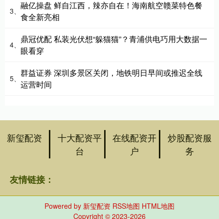
融亿操盘 鲜自江西，辣亦自在！海南航空赣菜特色餐
3、
食全新亮相
鼎冠优配 私装光伏想“躲猫猫”？青浦供电巧用大数据一
4、
眼看穿
群益证券 深圳多景区关闭，地铁明日早间或推迟全线
5、
运营时间
新玺配资
十大配资平
在线配资开
炒股配资服
台
户
务
友情链接：
Powered by
新玺配资
RSS地图
HTML地图
Copyright
© 2023-2026