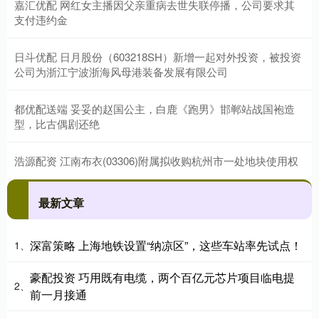
嘉汇优配 网红女主播因父亲重病去世失联停播，公司要求其
支付违约金
日斗优配 日月股份（603218SH）新增一起对外投资，被投资
公司为浙江宁波浙海风母港装备发展有限公司
都优配送端 妥妥的赵国公主，白鹿《跑男》邯郸站战国袍造
型，比古偶剧还绝
浩源配资 江南布衣(03306)附属拟收购杭州市一处地块使用权
最新文章
深富策略 上海地铁设置“纳凉区”，这些车站率先试点！
1、
豪配投资 巧用既有电缆，两个百亿元芯片项目临电提
2、
前一月接通