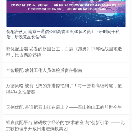
优配合伙人 南京一通信公司高管组织40多名员工上班时间干私
活，研发竞品长达9年
都优配送端 妥妥的赵国公主，白鹿《跑男》邯郸站战国袍造
型，比古偶剧还绝
全智股配 放射工作人员体检后责任指南
万德策略 被俞飞鸿的穿搭惊艳到了！每一套都高级时髦，值
得40+女性借鉴
天创优配 是谁把泰山扛在肩上？——泰山挑山工的前世今生
维嘉优配平台 解码数字经济的“技术底座”与“创新引擎” ——北
京软协理事开放日走进蚂蚁集团