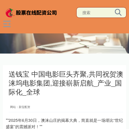
送钱宝 中国电影巨头齐聚,共同祝贺澳
涞坞电影集团,迎接崭新启航_产业_国
际化_全球
网站：新玺配资
**2025年6月30日，澳涞山庄的揭幕大典，简直就是一场堪比“世纪
盛宴”的震撼派对！**