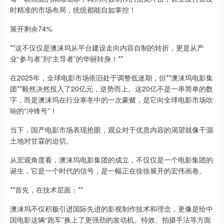
时精准的市场布局，统统都能自如掌控！
展开剩余74%
**这不仅仅是澳涞坞从平台建设走向内容自制的转折，更是从产
业“参与者”到“主导者”的华丽转身！**
在2025年，全球电影市场依旧处于调整低迷期，但**澳涞坞电影集
团**毅然决然投入了20亿元，逆势而上。这20亿不是一串简单的数
字，而是澳涞坞在行业寒冬中的一次豪赌，是它向全球电影市场吹
响的“冲锋号”！
当下，国产电影市场表现抢眼，观众对于优质内容的渴望就像干涸
土地对甘霖的迫切。
从宏观角度看，澳涞坞电影集团的成立，不仅仅是一个电影集团的
诞生，它是一个时代的信号，是一幅正在徐徐展开的宏伟画卷。
**首先，在技术层面：**
澳涞坞不仅积极引进国际先进的影视制作技术和理念，更像是给中
国电影这辆“跑车”换上了更强劲的发动机。特效、拍摄手法等方面